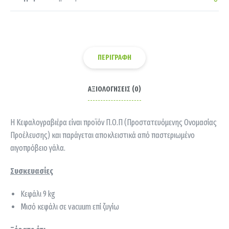
ΠΕΡΙΓΡΑΦΉ
ΑΞΙΟΛΟΓΉΣΕΙΣ (0)
Η Κεφαλογραβιέρα είναι προϊόν Π.Ο.Π (Προστατευόμενης Ονομασίας
Προέλευσης) και παράγεται αποκλειστικά από παστεριωμένο
αιγοπρόβειο γάλα.
Συσκευασίες
Κεφάλι 9 kg
Μισό κεφάλι σε vacuum επί ζυγίω