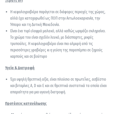
Ξέρατε ότι
Η κεφαλογραβιέρα παράγεται σε διάφορες περιοχές της χώρας,
αλλά έχει κατοχυρωθεί ως ΠΟΠ στην Αιτωλοακαρνανία, την
Ήπειρο και τη Δυτική Μακεδονία.
Είναι ένα τυρί ελαφρά μαλακό, αλλά καθώς ωριμάζει σκληραίνει.
Το χρώμα του είναι σχεδόν λευκό, με διάσπαρτες, μικρές
τρυπούλες. Η κεφαλογραβιέρα είναι πιο αλμυρή από τις
περισσότερες γραβιέρες κι η γεύση της παραπέμπει σε ξηρούς
καρπούς και σε βούτυρο
Υγεία & Διατροφή
Έχει υψηλή θρεπτική αξία, είναι πλούσιο σε πρωτεΐνες, ασβέστιο
και βιταμίνες Α, D και Ε και σε θρεπτικά συστατικά τα οποία είναι
απαραίτητα για μια υγιεινή διατροφή.
Προτάσεις κατανάλωσης