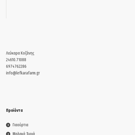
Λεύκαρα Κοζάνης
24610.71088
6974762286
info@lefkarafarm.gr
Προϊόντα
Γιαούρτια
Μαλακά Τυριά