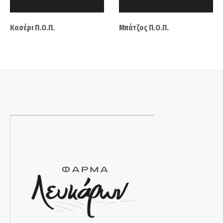
Κασέρι Π.Ο.Π.
Μπάτζος Π.Ο.Π.