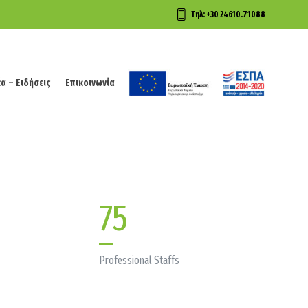
Τηλ: +30 24610.71088
α – Ειδήσεις
Επικοινωνία
α – Ειδήσεις
Επικοινωνία
75
Professional Staffs