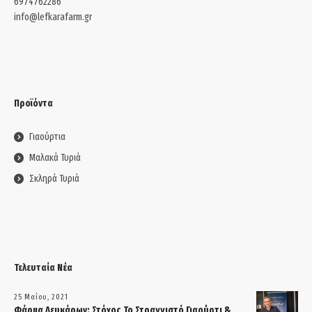
6974762286
info@lefkarafarm.gr
Προϊόντα
Γιαούρτια
Μαλακά Τυριά
Σκληρά Τυριά
Τελευταία Νέα
25 Μαΐου, 2021
Φάρμα Λευκάρων: Στόχος Το Στραγγιστό Γιαούρτι &