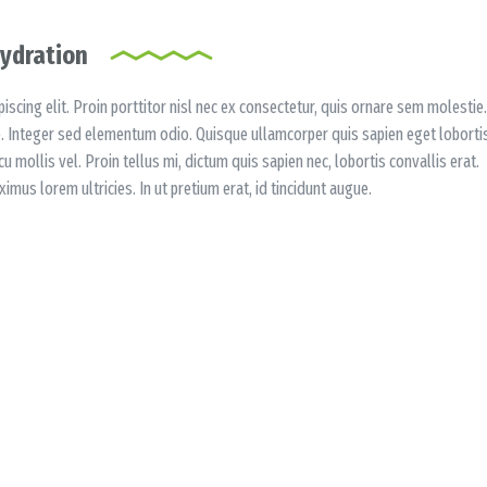
Hydration
scing elit. Proin porttitor nisl nec ex consectetur, quis ornare sem molestie.
e. Integer sed elementum odio. Quisque ullamcorper quis sapien eget loborti
 mollis vel. Proin tellus mi, dictum quis sapien nec, lobortis convallis erat.
imus lorem ultricies. In ut pretium erat, id tincidunt augue.