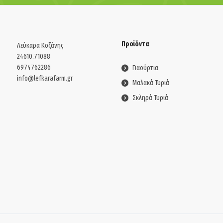
Προϊόντα
Λεύκαρα Κοζάνης
24610.71088
6974762286
Γιαούρτια
info@lefkarafarm.gr
Μαλακά Τυριά
Σκληρά Τυριά