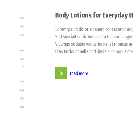
BODY LOTIONS
Body Lotions for Everyday 
Lorem ipsum dolor sit amet, consectetur adipi
Sed suscipit sollicitudin nulla tempor congu
Vivamus sodales varius turpis, et rhoncus arcu
Cras tincidunt nulla sed ligula euismod, a max
read more