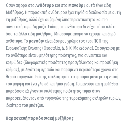
Όσον αφορά στο
Ανθότυρο
και στο
Μανούρι
, αυτά είναι είδη
Μυζήθρας. Η παρασκευή ανθότυρου έχει την ίδια διαδικασία με αυτή
τη μυζήθρας, αλλά έχει αυξημένη λιποπεριεκτικότητα και πιο
συνεκτική τυρώδη μάζα. Επίσης το ανθότυρο δεν έχει τόσο αλάτι
όσο τα άλλα είδη μυζήθρας. Μπορούμε ακόμα να έχουμε και ξηρό
ανθότυρο. Το
μανούρι
είναι άσπρου χρώματος τυρί ΠΟΠ της
Ευρωπαϊκής Ένωσης (Θεσσαλία, Δ. & Κ. Μακεδονία). Σε σύγκριση με
το ανθότυρο είναι υψηλότερης ποιότητας, πιο συνεκτικό και
κρεμώδες (διαφορετικές ποσότητες προσγάλακτος και προσθήκη
κρέμας), με λιγότερη υγρασία και παραμένει περισσότερο χρόνο στο
θερμό τυρόγαλο. Επίσης κυκλοφορεί στο εμπόριο μόνο με τη νωπή
του μορφή και έχει γλυκιά και ήπια γεύση. Το μανούρι και η μυζήθρα
παραδοσιακά γίνονται καλύτερης ποιότητας τυριά όταν
παρασκευάζονταν από τυρόγαλο της τυροκόμισης σκληρών τυριών,
ιδιαίτερα του μπάτζου.
Παρασκευή παραδοσιακή μυζήθρας