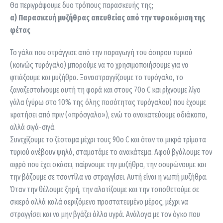
Θα περιγράψουμε δυο τρόπους παρασκευής της;
α) Παρασκευή μυζήθρας απευθείας από την τυροκόμιση της
φέτας
Το γάλα που στράγγισε από την παραγωγή του άσπρου τυριού
(κοινώς τυρόγαλο) μπορούμε να το χρησιμοποιήσουμε για να
φτιάξουμε και μυζήθρα. Ξαναστραγγίζουμε το τυρόγαλο, το
ξαναζεσταίνουμε αυτή τη φορά και στους 70ο C και ρίχνουμε λίγο
γάλα (γύρω στο 10% της όλης ποσότητας τυρόγαλου) που έχουμε
κρατήσει από πριν («πρόσγαλο»), ενώ το ανακατεύουμε αδιάκοπα,
αλλά σιγά-σιγά.
Συνεχίζουμε το ζέσταμα μέχρι τους 90ο C και όταν τα μικρά τρίματα
τυριού ανέβουν ψηλά, σταματάμε το ανακάτεμα. Αφού βγάλουμε τον
αφρό που έχει σκάσει, παίρνουμε την μυζήθρα, την σουρώνουμε και
την βάζουμε σε τσαντίλα να στραγγίσει. Αυτή είναι η νωπή μυζήθρα.
Όταν την θέλουμε ξηρή, την αλατίζουμε και την τοποθετούμε σε
σκιερό αλλά καλά αεριζόμενο προστατευμένο μέρος, μέχρι να
στραγγίσει και να μην βγάζει άλλα υγρά. Ανάλογα με τον όγκο που