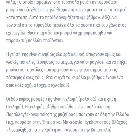
γάλα, το οποίο παραμένει στο τυρόγαλο μετά την τυροκόμιση,
μπορεί να εξαχθεί με υψηλή θέρμανση και να μετατραπεί σε στερεά
κατάσταση. Αυτό το προϊόν ονομάζεται «μυζήθρα». Αξίζει να
τονιστεί ότι το τυρογάλο περιέχει όλα τα συστατικά του γάλακτος,
έχει μεγάλη θρεπτική αξία και μπορεί να χρησιμοποιηθεί για
παρασκευή πολλών προϊόντων.
Η γεύση της είναι συνήθως ελαφρά αλμυρή, υπάρχουν όμως και
γλυκές ποικιλίες. Συνήθως το μείγμα, για να στραγγίσει και να πήξει,
μπαίνει σε τσαντίλες που κρεμιούνται σε ψηλό σημείο από τις
τέσσερις άκρες τους. Έτσι συχνά τα κεφάλια μυζήθρας έχουν ένα
απιοειδές σχήμα (σχήμα αχλαδιού).
Οι δύο κύριες μορφές της είναι η χλωρή (μαλακιά) και η ξηρή
(σκληρή). Η σκληρή μυζήθρα συνήθως είναι πολύ αλμυρή.
Παραλλαγές-ονομασίες της μυζήθρας υπάρχουν σε όλη την Ελλάδα
(π.χ. «ούρδα» στην Ήπειρο και Μακεδονία, «γκίζα» στους Βλάχους,
«ξινομυζήθρα» στην Κρήτη και «αναρή» στην Κύπρο κλπ).