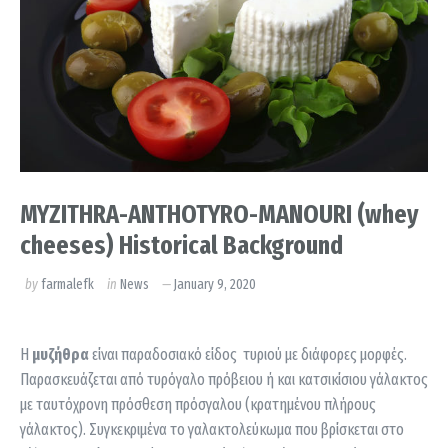
MYZITHRA-ANTHOTYRO-MANOURI (whey
cheeses) Historical Background
by
farmalefk
in
News
January 9, 2020
Η
μυζήθρα
είναι παραδοσιακό είδος τυριού με διάφορες μορφές.
Παρασκευάζεται από τυρόγαλο πρόβειου ή και κατσικίσιου γάλακτος
με ταυτόχρονη πρόσθεση πρόσγαλου (κρατημένου πλήρους
γάλακτος). Συγκεκριμένα το γαλακτολεύκωμα που βρίσκεται στο