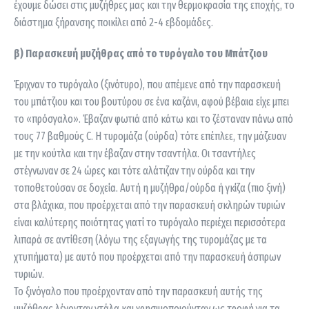
έχουμε δώσει στις μυζήθρες μας και την θερμοκρασία της εποχής, το
διάστημα ξήρανσης ποικίλει από 2-4 εβδομάδες.
β) Παρασκευή μυζήθρας από το τυρόγαλο του Μπάτζιου
Έριχναν το τυρόγαλο (ξινότυρο), που απέμενε από την παρασκευή
του μπάτζιου και του βουτύρου σε ένα καζάνι, αφού βέβαια είχε μπει
το «πρόσγαλο». Έβαζαν φωτιά από κάτω και το ζέσταναν πάνω από
τους 77 βαθμούς C. Η τυρομάζα (ούρδα) τότε επέπλεε, την μάζευαν
με την κούτλα και την έβαζαν στην τσαντήλα. Οι τσαντήλες
στέγνωναν σε 24 ώρες και τότε αλάτιζαν την ούρδα και την
τοποθετούσαν σε δοχεία. Αυτή η μυζήθρα/ούρδα ή γκίζα (πιο ξινή)
στα βλάχικα, που προέρχεται από την παρασκευή σκληρών τυριών
είναι καλύτερης ποιότητας γιατί το τυρόγαλο περιέχει περισσότερα
λιπαρά σε αντίθεση (λόγω της εξαγωγής της τυρομάζας με τα
χτυπήματα) με αυτό που προέρχεται από την παρασκευή άσπρων
τυριών.
Το ξινόγαλο που προέρχονταν από την παρασκευή αυτής της
μυζήθρας λέγονταν ντάλα και χρησιμοποιούνταν ως τροφή για τα