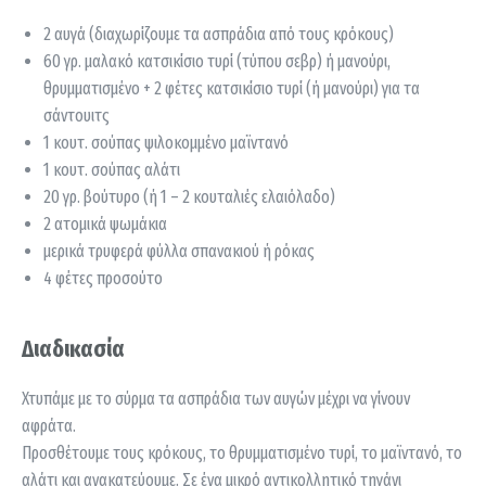
2 αυγά (διαχωρίζουμε τα ασπράδια από τους κρόκους)
60 γρ. μαλακό κατσικίσιο τυρί (τύπου σεβρ) ή μανούρι,
θρυμματισμένο + 2 φέτες κατσικίσιο τυρί (ή μανούρι) για τα
σάντουιτς
1 κουτ. σούπας ψιλοκομμένο μαϊντανό
1 κουτ. σούπας αλάτι
20 γρ. βούτυρο (ή 1 – 2 κουταλιές ελαιόλαδο)
2 ατομικά ψωμάκια
μερικά τρυφερά φύλλα σπανακιού ή ρόκας
4 φέτες προσούτο
Διαδικασία
Χτυπάμε με το σύρμα τα ασπράδια των αυγών μέχρι να γίνουν
αφράτα.
Προσθέτουμε τους κρόκους, το θρυμματισμένο τυρί, το μαϊντανό, το
αλάτι και ανακατεύουμε. Σε ένα μικρό αντικολλητικό τηγάνι