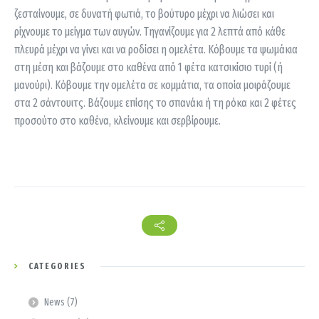
ζεσταίνουμε, σε δυνατή φωτιά, το βούτυρο μέχρι να λιώσει και
ρίχνουμε το μείγμα των αυγών. Τηγανίζουμε για 2 λεπτά από κάθε
πλευρά μέχρι να γίνει και να ροδίσει η ομελέτα. Κόβουμε τα ψωμάκια
στη μέση και βάζουμε στο καθένα από 1 φέτα κατσικίσιο τυρί (ή
μανούρι). Κόβουμε την ομελέτα σε κομμάτια, τα οποία μοιράζουμε
στα 2 σάντουιτς. Βάζουμε επίσης το σπανάκι ή τη ρόκα και 2 φέτες
προσούτο στο καθένα, κλείνουμε και σερβίρουμε.
CATEGORIES
News
(7)