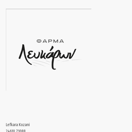
Lefkara Kozani
24610.71088