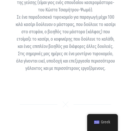
της γεύσης (είμαι γιος ενός σπουδαίου κασερομάστορα-
του Κώστα Τσιαμήτρου-Ψωμά).
Σε ένα παραδοσιακό τυροκομείο για παραγωγή μέχρι 100
κιλά κασέρι δούλευαν ο μάστορας, που δούλευε το κασέρι
στο στεφάνι, ο βοηθός του μάστορα (κάλφας) που
ετοίμαζε το κασέρι, ο κοφινιέρης που δούλευε το καλάθι,
και ένας επιπλέον βοηθός για διάφορες άλλες δουλειές.
Στις σημερινές μας ημέρες σε ένα μοντέρνο τυροκομείο,
όλα γίνονται εκεί, υποδοχή και επεξεργασία περισσότερου
γάλακτος και με περισσότερους εργαζόμενους.
Greek