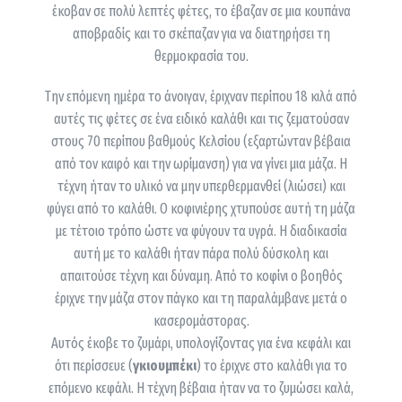
έκοβαν σε πολύ λεπτές φέτες, το έβαζαν σε μια κουπάνα
αποβραδίς και το σκέπαζαν για να διατηρήσει τη
θερμοκρασία του.
Την επόμενη ημέρα το άνοιγαν, έριχναν περίπου 18 κιλά από
αυτές τις φέτες σε ένα ειδικό καλάθι και τις ζεματούσαν
στους 70 περίπου βαθμούς Κελσίου (εξαρτώνταν βέβαια
από τον καιρό και την ωρίμανση) για να γίνει μια μάζα. Η
τέχνη ήταν το υλικό να μην υπερθερμανθεί (λιώσει) και
φύγει από το καλάθι. Ο κοφινιέρης χτυπούσε αυτή τη μάζα
με τέτοιο τρόπο ώστε να φύγουν τα υγρά. Η διαδικασία
αυτή με το καλάθι ήταν πάρα πολύ δύσκολη και
απαιτούσε τέχνη και δύναμη. Από το κοφίνι ο βοηθός
έριχνε την μάζα στον πάγκο και τη παραλάμβανε μετά ο
κασερομάστορας.
Αυτός έκοβε το ζυμάρι, υπολογίζοντας για ένα κεφάλι και
ότι περίσσευε (
γκιουμπέκι
) το έριχνε στο καλάθι για το
επόμενο κεφάλι. Η τέχνη βέβαια ήταν να το ζυμώσει καλά,