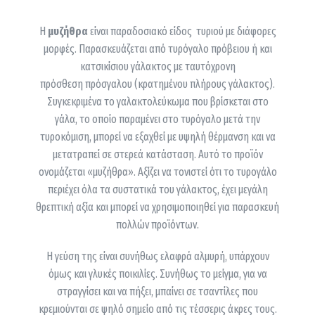
Η
μυζήθρα
είναι παραδοσιακό είδος τυριού με διάφορες
μορφές. Παρασκευάζεται από τυρόγαλο πρόβειου ή και
κατσικίσιου γάλακτος με ταυτόχρονη
πρόσθεση πρόσγαλου (κρατημένου πλήρους γάλακτος).
Συγκεκριμένα το γαλακτολεύκωμα που βρίσκεται στο
γάλα, το οποίο παραμένει στο τυρόγαλο μετά την
τυροκόμιση, μπορεί να εξαχθεί με υψηλή θέρμανση και να
μετατραπεί σε στερεά κατάσταση. Αυτό το προϊόν
ονομάζεται «μυζήθρα». Αξίζει να τονιστεί ότι το τυρογάλο
περιέχει όλα τα συστατικά του γάλακτος, έχει μεγάλη
θρεπτική αξία και μπορεί να χρησιμοποιηθεί για παρασκευή
πολλών προϊόντων.
Η γεύση της είναι συνήθως ελαφρά αλμυρή, υπάρχουν
όμως και γλυκές ποικιλίες. Συνήθως το μείγμα, για να
στραγγίσει και να πήξει, μπαίνει σε τσαντίλες που
κρεμιούνται σε ψηλό σημείο από τις τέσσερις άκρες τους.