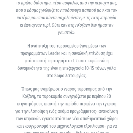
το πρώτο διάστημα, πέρα ασφαλώς από την περιοχή μας,
που ο κόσμος γνώριζε τον πρόσφυγα παππού μου και τον
πατέρα μου που πάντα ασχολούνταν με την κτηνοτροφία
κι έφτιαχναν τυρί. Ούτε καν στην Κοζάνη δεν ήμασταν
γνωστοί».
Η ανάπτυξη του τυροκομείου έγινε μέσω των
προγραμμάτων Leader και η συνολική επένδυση έχει
φτάσει αυτή τη στιγμή στα 1,2 εκατ. ευρώ ενώ η
δυναμικότητά της είναι η επεξεργασία 10-15 τόνων γάλα
στο 8ωρο λειτουργίας.
Όπως μας ενημέρωσε ο νεαρός τυροκόμος από την
Κοζάνη, το τυροκομείο συνεργάζεται με περίπου 20
κτηνοτρόφους κι αυτή την περίοδο περιμένει την έγκριση
για την υλοποίηση ενός ακόμα προγράμματος- ανακαίνιση
των κτιριακών εγκαταστάσεων, νέοι αποθηκευτικοί χώροι
και εκσυγχρονισμό του μηχανολογικού εξοπλισμού- για να