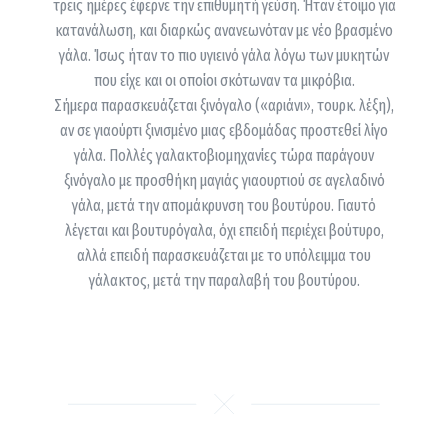
τρεις ημέρες έφερνε την επιθυμητή γεύση. Ήταν έτοιμο για
κατανάλωση, και διαρκώς ανανεωνόταν με νέο βρασμένο
γάλα. Ίσως ήταν το πιο υγιεινό γάλα λόγω των μυκητών
που είχε και οι οποίοι σκότωναν τα μικρόβια.
Σήμερα παρασκευάζεται ξινόγαλο («αριάνι», τουρκ. λέξη),
αν σε γιαούρτι ξινισμένο μιας εβδομάδας προστεθεί λίγο
γάλα. Πολλές γαλακτοβιομηχανίες τώρα παράγουν
ξινόγαλο με προσθήκη μαγιάς γιαουρτιού σε αγελαδινό
γάλα, μετά την απομάκρυνση του βουτύρου. Γιαυτό
λέγεται και βουτυρόγαλα, όχι επειδή περιέχει βούτυρο,
αλλά επειδή παρασκευάζεται με το υπόλειμμα του
γάλακτος, μετά την παραλαβή του βουτύρου.