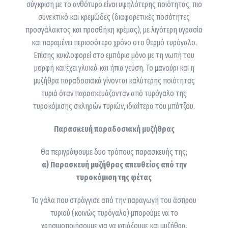
σύγκριση με το ανθότυρο είναι υψηλότερης ποιότητας, πιο
συνεκτικό και κρεμώδες (διαφορετικές ποσότητες
προσγάλακτος και προσθήκη κρέμας), με λιγότερη υγρασία
και παραμένει περισσότερο χρόνο στο θερμό τυρόγαλο.
Επίσης κυκλοφορεί στο εμπόριο μόνο με τη νωπή του
μορφή και έχει γλυκιά και ήπια γεύση. Το μανούρι και η
μυζήθρα παραδοσιακά γίνονται καλύτερης ποιότητας
τυριά όταν παρασκευάζονταν από τυρόγαλο της
τυροκόμισης σκληρών τυριών, ιδιαίτερα του μπάτζου.
Παρασκευή παραδοσιακή μυζήθρας
Θα περιγράψουμε δυο τρόπους παρασκευής της;
α) Παρασκευή μυζήθρας απευθείας από την
τυροκόμιση της φέτας
Το γάλα που στράγγισε από την παραγωγή του άσπρου
τυριού (κοινώς τυρόγαλο) μπορούμε να το
χρησιμοποιήσουμε για να φτιάξουμε και μυζήθρα.