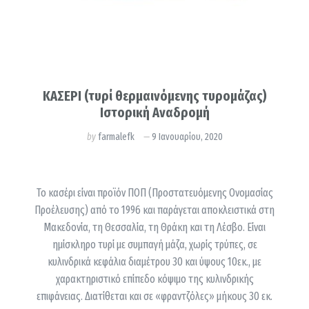
ΚΑΣΕΡΙ (τυρί θερμαινόμενης τυρομάζας)
Ιστορική Αναδρομή
by
farmalefk
9 Ιανουαρίου, 2020
Το κασέρι είναι προϊόν ΠΟΠ (Προστατευόµενης Ονοµασίας
Προέλευσης) από το 1996 και παράγεται αποκλειστικά στη
Μακεδονία, τη Θεσσαλία, τη Θράκη και τη Λέσβο. Είναι
ηµίσκληρο τυρί µε συµπαγή µάζα, χωρίς τρύπες, σε
κυλινδρικά κεφάλια διαμέτρου 30 και ύψους 10εκ., µε
χαρακτηριστικό επίπεδο κόψιµο της κυλινδρικής
επιφάνειας. Διατίθεται και σε «φραντζόλες» µήκους 30 εκ.