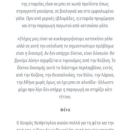
της εταιρείας είναι να μπει σε νωπά προϊόντα όπως
στραγγιστά γιαούρτια, σε βιολογικά και στο εμφιαλωμένο
γάλα. Πριν από μερικές εβδομάδες, η εταιρεία προχώρησε
και στην παραγωγή παγωτού από κατσικίσιο γάλα.
«Στόχος μας είναι να κυκλοφορήσουμε κατσικίσιο γάλα
αλλά σε αυτή την επένδυση το σημαντικότερο πρόβλημα
είναι η διανομή. Αν δεν υπάρχει δίκτυο, είναι δύσκολο
·
θα
βρούμε λύση
» ισχυρίζεται ο τυροκόμος από την Κοζάνη. Το
δίκτυο διανομής αυτό το διάστημα περιλαμβάνει, εκτός
από την Κοζάνη, την Θεσσαλονίκη, τον Βόλο, την Λάρισα,
την Αθήνα χωρίς όμως να έχει μπει σε αλυσίδα- άλλωστε
μέχρι πριν λίγο δεν υπήρχε η παραγωγή να στηρίξει κάτι
τέτοιο.
Φέτα
Ο Κοσμάς Κυπίρτογλου ακούει πολλά για τη φέτα και την