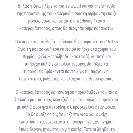
δηλαδή, όπως λέμε και για το ψωμί) και για την επιτυχία
της παρασκευής του κασεριού η σωστή ωρίμανση έπαιζε
μεγάλο ρόλο, και σε αυτό υπεύθυνος ήταν ο
κασερομάστορας, όπως θα περιγράψουμε παρακάτω.
Πρέπει να σημειωθεί ότι η ιδανική θερμοκρασία των 16-18ο
C για τη παρασκευή του κασεριού υπήρχε στα χωριά του
Βερμίου (Σέλι, Ξηρολίβαδο, Καστανιά), γι’ αυτό και
υπήρχαν παλιά εκεί πολλά τυροκομεία. Τώρα τα
τυροκομεία βρίσκονται παντού, γιατί υπάρχουν οι
δυνατότητες ρύθμισης και ελέγχου της θερμοκρασίας.
Ο κασερομάστορας λοιπόν, αφού παραλάμβανε το μπασκί
(παλιότερα από τους κιρατζήδες με τα μουλάρια, αργότερα
με παλιά φορτηγά αυτοκίνητα), πρόσεχε εάν ήταν ώριμο.
Το δοκίμαζε σε τηγάνι με ζεστό νερό και, αν είχε
ελαστικότητα, έρχονταν στο «αγιάρι» ή έκανε «νήμα»
όπως έλεγαν, ήταν έτοιμο για κασέρι. Τότε οι βοηθοί το