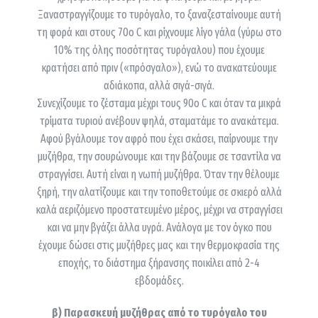
Ξαναστραγγίζουμε το τυρόγαλο, το ξαναζεσταίνουμε αυτή
τη φορά και στους 70ο C και ρίχνουμε λίγο γάλα (γύρω στο
10% της όλης ποσότητας τυρόγαλου) που έχουμε
κρατήσει από πριν («πρόσγαλο»), ενώ το ανακατεύουμε
αδιάκοπα, αλλά σιγά-σιγά.
Συνεχίζουμε το ζέσταμα μέχρι τους 90ο C και όταν τα μικρά
τρίματα τυριού ανέβουν ψηλά, σταματάμε το ανακάτεμα.
Αφού βγάλουμε τον αφρό που έχει σκάσει, παίρνουμε την
μυζήθρα, την σουρώνουμε και την βάζουμε σε τσαντίλα να
στραγγίσει. Αυτή είναι η νωπή μυζήθρα. Όταν την θέλουμε
ξηρή, την αλατίζουμε και την τοποθετούμε σε σκιερό αλλά
καλά αεριζόμενο προστατευμένο μέρος, μέχρι να στραγγίσει
και να μην βγάζει άλλα υγρά. Ανάλογα με τον όγκο που
έχουμε δώσει στις μυζήθρες μας και την θερμοκρασία της
εποχής, το διάστημα ξήρανσης ποικίλει από 2-4
εβδομάδες.
β) Παρασκευή μυζήθρας από το τυρόγαλο του