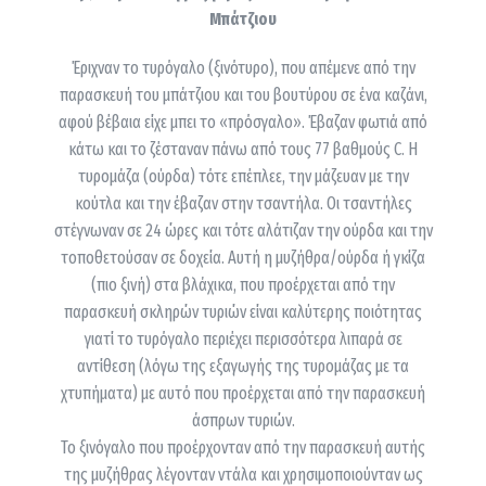
Μπάτζιου
Έριχναν το τυρόγαλο (ξινότυρο), που απέμενε από την
παρασκευή του μπάτζιου και του βουτύρου σε ένα καζάνι,
αφού βέβαια είχε μπει το «πρόσγαλο». Έβαζαν φωτιά από
κάτω και το ζέσταναν πάνω από τους 77 βαθμούς C. Η
τυρομάζα (ούρδα) τότε επέπλεε, την μάζευαν με την
κούτλα και την έβαζαν στην τσαντήλα. Οι τσαντήλες
στέγνωναν σε 24 ώρες και τότε αλάτιζαν την ούρδα και την
τοποθετούσαν σε δοχεία. Αυτή η μυζήθρα/ούρδα ή γκίζα
(πιο ξινή) στα βλάχικα, που προέρχεται από την
παρασκευή σκληρών τυριών είναι καλύτερης ποιότητας
γιατί το τυρόγαλο περιέχει περισσότερα λιπαρά σε
αντίθεση (λόγω της εξαγωγής της τυρομάζας με τα
χτυπήματα) με αυτό που προέρχεται από την παρασκευή
άσπρων τυριών.
Το ξινόγαλο που προέρχονταν από την παρασκευή αυτής
της μυζήθρας λέγονταν ντάλα και χρησιμοποιούνταν ως