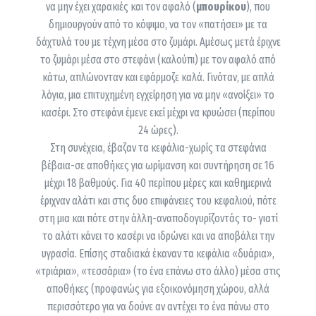
να μην έχει χαρακιές και τον αφαλό (
μπουρίκου
), που
δημιουργούν από το κόψιμο, να τον «πατήσει» με τα
δάχτυλά του με τέχνη μέσα στο ζυμάρι. Αμέσως μετά έριχνε
το ζυμάρι μέσα στο στεφάνι (καλούπι) με τον αφαλό από
κάτω, απλώνονταν και εφάρμοζε καλά. Γινόταν, με απλά
λόγια, μια επιτυχημένη εγχείρηση για να μην «ανοίξει» το
κασέρι. Στο στεφάνι έμενε εκεί μέχρι να κρυώσει (περίπου
24 ώρες).
Στη συνέχεια, έβαζαν τα κεφάλια-χωρίς τα στεφάνια
βέβαια-σε αποθήκες για ωρίμανση και συντήρηση σε 16
μέχρι 18 βαθμούς. Για 40 περίπου μέρες και καθημερινά
έριχναν αλάτι και στις δυο επιφάνειες του κεφαλιού, πότε
στη μια και πότε στην άλλη-αναποδογυρίζοντάς το- γιατί
το αλάτι κάνει το κασέρι να ιδρώνει και να αποβάλει την
υγρασία. Επίσης σταδιακά έκαναν τα κεφάλια «δυάρια»,
«τριάρια», «τεσσάρια» (το ένα επάνω στο άλλο) μέσα στις
αποθήκες (προφανώς για εξοικονόμηση χώρου, αλλά
περισσότερο για να δούνε αν αντέχει το ένα πάνω στο