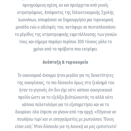
προηγούμενη σχέση, αν και προέρχεται από γονείς
κτηνοτρόφους. Απόφοιτος της Γαλακτοκομικής Σχολής
Ιωαννίνων, αποφάσισε να δημιουργήσει μια τυροκομική
μονάδα ενώ ο αδελφός του, κατάφερε να πενταπλασιάσει
το μέγεθος της κτηνοτροφικής εκμετάλλευσης των γονιών
τους και σήμερα παράγει περίπου 300 τόνους γάλα το
χρόνο από τα πρόβατα που εκτρέφει.
Ανάπτυξη & τυροκομείο
Το οικονομικό άνοιγμα ήταν μεγάλο για τις δυνατότητες
της οικογένειας, το πιο δύσκολο όμως στο ξεκίνημά του
ήταν το γεγονός ότι δεν είχε ούτε κάποιο οικογενειακό
προϊόν ώστε να το εξελίξει βελτιώνοντάς το αλλά ούτε
κάποιο πελατολόγιο για το εξυπηρετήσει και να το
διευρύνει· όλα έπρεπε να γίνουν από την αρχή.
«Πήγαινα να
πουλήσω τυρί και οι επαγγελματίες με ρωτούσαν: ‘Ποιος
είσαι εσύ;’. Ήταν δύσκολο για τη λιανική να μας εμπιστευτεί