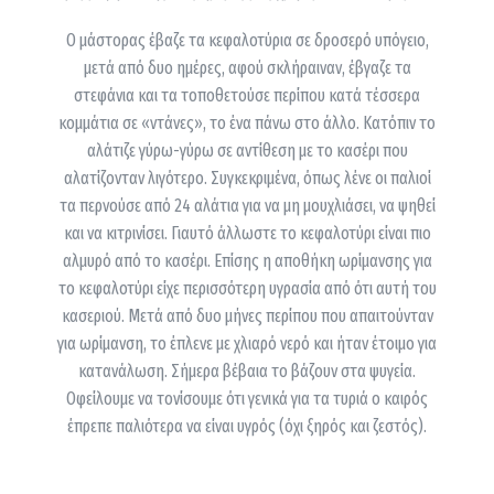
Ο μάστορας έβαζε τα κεφαλοτύρια σε δροσερό υπόγειο,
μετά από δυο ημέρες, αφού σκλήραιναν, έβγαζε τα
στεφάνια και τα τοποθετούσε περίπου κατά τέσσερα
κομμάτια σε «ντάνες», το ένα πάνω στο άλλο. Κατόπιν το
αλάτιζε γύρω-γύρω σε αντίθεση με το κασέρι που
αλατίζονταν λιγότερο. Συγκεκριμένα, όπως λένε οι παλιοί
τα περνούσε από 24 αλάτια για να μη μουχλιάσει, να ψηθεί
και να κιτρινίσει. Γιαυτό άλλωστε το κεφαλοτύρι είναι πιο
αλμυρό από το κασέρι. Επίσης η αποθήκη ωρίμανσης για
το κεφαλοτύρι είχε περισσότερη υγρασία από ότι αυτή του
κασεριού. Μετά από δυο μήνες περίπου που απαιτούνταν
για ωρίμανση, το έπλενε με χλιαρό νερό και ήταν έτοιμο για
κατανάλωση. Σήμερα βέβαια το βάζουν στα ψυγεία.
Οφείλουμε να τονίσουμε ότι γενικά για τα τυριά ο καιρός
έπρεπε παλιότερα να είναι υγρός (όχι ξηρός και ζεστός).