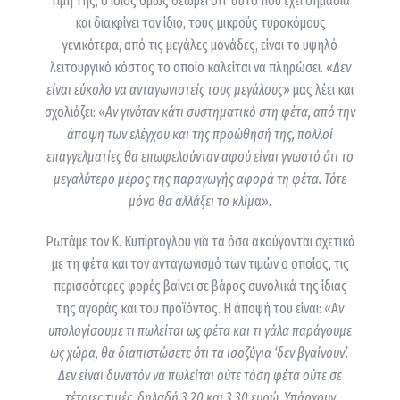
τιμή της, ο ίδιος όμως θεωρεί ότι αυτό που έχει σημασία
και διακρίνει τον ίδιο, τους μικρούς τυροκόμους
γενικότερα, από τις μεγάλες μονάδες, είναι το υψηλό
λειτουργικό κόστος το οποίο καλείται να πληρώσει. «
Δεν
είναι εύκολο να ανταγωνιστείς τους μεγάλους
» μας λέει και
σχολιάζει: «
Αν γινόταν κάτι συστηματικό στη φέτα, από την
άποψη των ελέγχου και της προώθησή της, πολλοί
επαγγελματίες θα επωφελούνταν αφού είναι γνωστό ότι το
μεγαλύτερο μέρος της παραγωγής αφορά τη φέτα. Τότε
μόνο θα αλλάξει το κλίμ
α».
Ρωτάμε τον Κ. Κυπίρτογλου για τα όσα ακούγονται σχετικά
με τη φέτα και τον ανταγωνισμό των τιμών ο οποίος, τις
περισσότερες φορές βαίνει σε βάρος συνολικά της ίδιας
της αγοράς και του προϊόντος. Η άποψή του είναι: «Α
ν
υπολογίσουμε τι πωλείται ως φέτα και τι γάλα παράγουμε
ως χώρα, θα διαπιστώσετε ότι τα ισοζύγια ‘δεν βγαίνουν’.
Δεν είναι δυνατόν να πωλείται ούτε τόση φέτα ούτε σε
τέτοιες τιμές, δηλαδή 3,20 και 3,30 ευρώ. Υπάρχουν