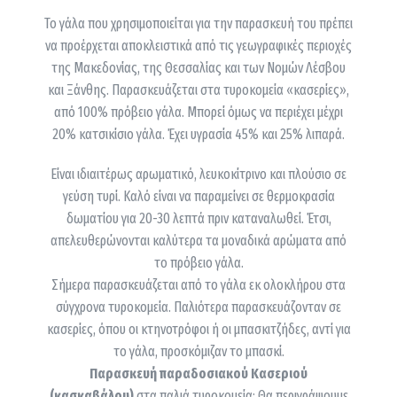
Το γάλα που χρησιµοποιείται για την παρασκευή του πρέπει
να προέρχεται αποκλειστικά από τις γεωγραφικές περιοχές
της Μακεδονίας, της Θεσσαλίας και των Νοµών Λέσβου
και Ξάνθης. Παρασκευάζεται στα τυροκομεία «κασερίες»,
από 100% πρόβειο γάλα. Μπορεί όµως να περιέχει µέχρι
20% κατσικίσιο γάλα. Έχει υγρασία 45% και 25% λιπαρά.
Είναι ιδιαιτέρως αρωµατικό, λευκοκίτρινο και πλούσιο σε
γεύση τυρί. Καλό είναι να παραµείνει σε θερµοκρασία
δωµατίου για 20-30 λεπτά πριν καταναλωθεί. Έτσι,
απελευθερώνονται καλύτερα τα µοναδικά αρώµατα από
το πρόβειο γάλα.
Σήμερα παρασκευάζεται από το γάλα εκ ολοκλήρου στα
σύγχρονα τυροκομεία. Παλιότερα παρασκευάζονταν σε
κασερίες, όπου οι κτηνοτρόφοι ή οι μπασκιτζήδες, αντί για
το γάλα, προσκόμιζαν το μπασκί.
Παρασκευή παραδοσιακού Κασεριού
(κασκαβάλου)
στα παλιά τυροκομεία: Θα περιγράψουμε