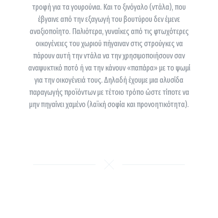
τροφή για τα γουρούνια. Και το ξινόγαλο (ντάλα), που
έβγαινε από την εξαγωγή του βουτύρου δεν έμενε
αναξιοποίητο. Παλιότερα, γυναίκες από τις φτωχότερες
οικογένειες του χωριού πήγαιναν στις στρούγκες να
πάρουν αυτή την ντάλα να την χρησιμοποιήσουν σαν
αναψυκτικό ποτό ή να την κάνουν «παπάρα» με το ψωμί
για την οικογένειά τους. Δηλαδή έχουμε μια αλυσίδα
παραγωγής προϊόντων με τέτοιο τρόπο ώστε τίποτε να
μην πηγαίνει χαμένο (λαϊκή σοφία και προνοητικότητα).