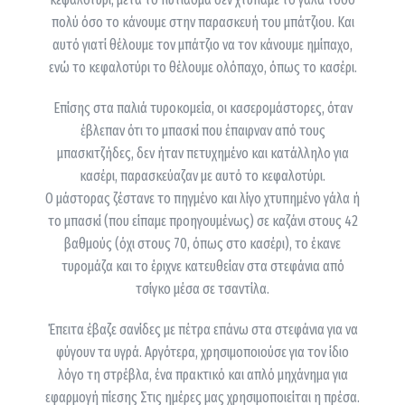
πολύ όσο το κάνουμε στην παρασκευή του μπάτζιου. Και
αυτό γιατί θέλουμε τον μπάτζιο να τον κάνουμε ημίπαχο,
ενώ το κεφαλοτύρι το θέλουμε ολόπαχο, όπως το κασέρι.
Επίσης στα παλιά τυροκομεία, οι κασερομάστορες, όταν
έβλεπαν ότι το μπασκί που έπαιρναν από τους
μπασκιτζήδες, δεν ήταν πετυχημένο και κατάλληλο για
κασέρι, παρασκεύαζαν με αυτό το κεφαλοτύρι.
Ο μάστορας ζέστανε το πηγμένο και λίγο χτυπημένο γάλα ή
το μπασκί (που είπαμε προηγουμένως) σε καζάνι στους 42
βαθμούς (όχι στους 70, όπως στο κασέρι), το έκανε
τυρομάζα και το έριχνε κατευθείαν στα στεφάνια από
τσίγκο μέσα σε τσαντίλα.
Έπειτα έβαζε σανίδες με πέτρα επάνω στα στεφάνια για να
φύγουν τα υγρά. Αργότερα, χρησιμοποιούσε για τον ίδιο
λόγο τη στρέβλα, ένα πρακτικό και απλό μηχάνημα για
εφαρμογή πίεσης Στις ημέρες μας χρησιμοποιείται η πρέσα.