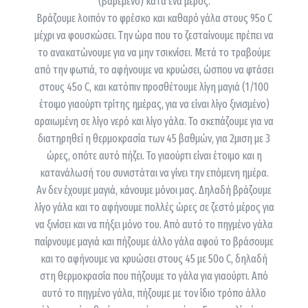
(βαρεμένο) κατά ένα μέρος.
Βράζουμε λοιπόν το φρέσκο και καθαρό γάλα στους 95ο C
μέχρι να φουσκώσει. Την ώρα που το ζεσταίνουμε πρέπει να
το ανακατώνουμε για να μην τσικνίσει. Μετά το τραβούμε
από την φωτιά, το αφήνουμε να κρυώσει, ώσπου να φτάσει
στους 45ο C, και κατόπιν προσθέτουμε λίγη μαγιά (1/100
έτοιμο γιαούρτι τρίτης ημέρας, για να είναι λίγο ξινισμένο)
αραιωμένη σε λίγο νερό και λίγο γάλα. Το σκεπάζουμε για να
διατηρηθεί η θερμοκρασία των 45 βαθμών, για 2μιση με 3
ώρες, οπότε αυτό πήζει. Το γιαούρτι είναι έτοιμο και η
κατανάλωσή του συνιστάται να γίνει την επόμενη ημέρα.
Αν δεν έχουμε μαγιά, κάνουμε μόνοι μας. Δηλαδή βράζουμε
λίγο γάλα και το αφήνουμε πολλές ώρες σε ζεστό μέρος για
να ξινίσει και να πήξει μόνο του. Από αυτό το πηγμένο γάλα
παίρνουμε μαγιά και πήζουμε άλλο γάλα αφού το βράσουμε
και το αφήνουμε να κρυώσει στους 45 με 50ο C, δηλαδή
στη θερμοκρασία που πήζουμε το γάλα για γιαούρτι. Από
αυτό το πηγμένο γάλα, πήζουμε με τον ίδιο τρόπο άλλο