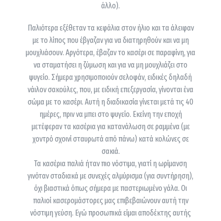
άλλο).
Παλιότερα εξέθεταν τα κεφάλια στον ήλιο και τα άλειφαν
με το λίπος που έβγαζαν για να διατηρηθούν και να μη
μουχλιάσουν. Αργότερα, έβαζαν το κασέρι σε παραφίνη, για
να σταματήσει η ζύμωση και για να μη μουχλιάζει στο
ψυγείο. Σήμερα χρησιμοποιούν σελοφάν, ειδικές δηλαδή
νάιλον σακούλες, που, με ειδική επεξεργασία, γίνονται ένα
σώμα με το κασέρι. Αυτή η διαδικασία γίνεται μετά τις 40
ημέρες, πριν να μπει στο ψυγείο. Εκείνη την εποχή
μετέφεραν τα κασέρια για κατανάλωση σε ραμμένα (με
χοντρό σχοινί σταυρωτά από πάνω) κατά κολώνες σε
σακιά.
Τα κασέρια παλιά ήταν πιο νόστιμα, γιατί η ωρίμανση
γινόταν σταδιακά με συνεχές αλμύρισμα (για συντήρηση),
όχι βιαστικά όπως σήμερα με παστεριωμένο γάλα. Οι
παλιοί κασερομάστορες μας επιβεβαιώνουν αυτή την
νόστιμη γεύση. Εγώ προσωπικά είμαι αποδέκτης αυτής