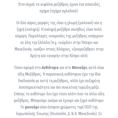
Έτσι συχνά τα κεφάλια μυζήθρας έχουν ένα απιοειδές
σχήμα (σχήμα αχλαδιού).
Οι δύο κύριες μορφές της είναι η χλωρή (μαλακιά) και η
ξηρή (σκληρή). Η σκληρή μυζήθρα συνήθως είναι πολύ
αλμυρή. Παραλλαγές-ονομασίες της μυζήθρας υπάρχουν
σε όλη την Ελλάδα (π.χ. «ούρδα» στην Ήπειρο και
Μακεδονία, «γκίζα» στους Βλάχους, «ξινομυζήθρα» στην
Κρήτη και «αναρή» στην Κύπρο κλπ).
Όσον αφορά στο
Ανθότυρο
και στο
Μανούρι
, αυτά είναι
είδη Μυζήθρας. Η παρασκευή ανθότυρου έχει την ίδια
διαδικασία με αυτή τη μυζήθρας, αλλά έχει αυξημένη
λιποπεριεκτικότητα και πιο συνεκτική τυρώδη μάζα.
Επίσης το ανθότυρο δεν έχει τόσο αλάτι όσο τα άλλα είδη
μυζήθρας. Μπορούμε ακόμα να έχουμε και ξηρό ανθότυρο.
Το
μανούρι
είναι άσπρου χρώματος τυρί ΠΟΠ της
Ευρωπαϊκής Ένωσης (Θεσσαλία, Δ. & Κ. Μακεδονία). Σε