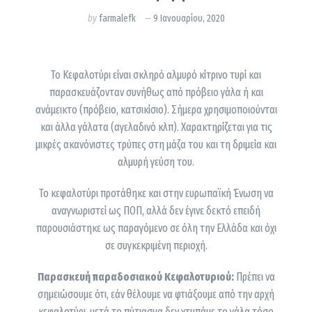
by
farmalefk
9 Ιανουαρίου, 2020
Το Κεφαλοτύρι είναι σκληρό αλμυρό κίτρινο τυρί και
παρασκευάζονταν συνήθως από πρόβειο γάλα ή και
ανάμεικτο (πρόβειο, κατσικίσιο). Σήμερα χρησιμοποιούνται
και άλλα γάλατα (αγελαδινό κλπ). Χαρακτηρίζεται για τις
μικρές ακανόνιστες τρύπες στη μάζα του και τη δριμεία και
αλμυρή γεύση του.
Το κεφαλοτύρι προτάθηκε και στην ευρωπαϊκή Ένωση να
αναγνωριστεί ως ΠΟΠ, αλλά δεν έγινε δεκτό επειδή
παρουσιάστηκε ως παραγόμενο σε όλη την Ελλάδα και όχι
σε συγκεκριμένη περιοχή.
Παρασκευή παραδοσιακού Κεφαλοτυριού:
Πρέπει να
σημειώσουμε ότι, εάν θέλουμε να φτιάξουμε από την αρχή
κεφαλοτύρι, μετά το πύτιασμα δεν χτυπάμε το γάλα τόσο