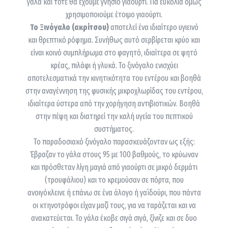
γάλα και τότε θα έχουμε γνήσιο γιαούρτι. Για ευκολία όμως
χρησιμοποιούμε έτοιμο γιαούρτι.
Το Ξινόγαλο (ακρίτσου)
αποτελεί ένα ιδιαίτερο υγιεινό
και θρεπτικό ρόφημα. Συνήθως αυτό σερβίρεται κρύο και
είναι κοινό συμπλήρωμα στο φαγητό, ιδιαίτερα σε ψητό
κρέας, πιλάφι ή γλυκά. Το ξινόγαλο ενισχύει
αποτελεσματικά την κινητικότητα του εντέρου και βοηθά
στην αναγέννηση της φυσικής μικροχλωρίδας του εντέρου,
ιδιαίτερα ύστερα από την χορήγηση αντιβιοτικών. Βοηθά
στην πέψη και διατηρεί την καλή υγεία του πεπτικού
συστήματος.
Το παραδοσιακό ξινόγαλο παρασκευάζονταν ως εξής:
Έβραζαν το γάλα στους 95 με 100 βαθμούς, το κρύωναν
και πρόσθεταν λίγη μαγιά από γιαούρτι σε μικρό δερμάτι
(τρουφάλιου) και το κρεμούσαν σε πόρτα, που
ανοιγόκλεινε ή επάνω σε ένα άλογο ή γαϊδούρι, που πάντα
οι κτηνοτρόφοι είχαν μαζί τους, για να ταράζεται και να
ανακατεύεται. Το γάλα έκοβε σιγά σιγά, ξίνιζε και σε δυο