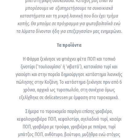
μπει στη μικρή συσκευασία. «
Στόχος μας είναι να
μπορέσουμε να εξυπηρετήσουμε τα συνοικιακά
καταστήματα και τη μικρή λιανική που δεν έχει τμήμα
κοπής. Θα μπούμε σε πρόγραμμα για φωτοβολταϊκά ενώ
τα λύματα δίνονται ήδη για επεξεργασία
» μας ενημερώνει.
Τα προϊόντα
Η Φάρμα ξεκίνησε να φτιάχνει φέτα ΠΟΠ και τοπικό
ξινοτύρι (‘τουλουμίσιο’ ή ‘νιβατό’), κατσικίσιο τυρί και
γιαούρτι και στην πορεία δημιούργησε κατάστημα λιανικής
πώλησης στην Κοζάνη. Το κατάστημα ξεκίνησε πριν από 6
χρόνια, αρχικά ως τυροπωλείο, στη συνέχεια όμως
εξελίχθηκε σε delicatessen με έμφαση στα τυροκομικά.
Σήμερα το τυροκομείο παράγει επίσης γραβιέρα,
κεφαλογραβιέρα ΠΟΠ, κεφαλοτύρι, αγελαδινό τυρί, κασέρι
ΠΟΠ, γραβιέρα με τρούφα, γραβιέρα με πιπέρια, τυρί
μπάτζος ΠΟΠ, ανθότυρο, βούτυρο, μυζήθρα ενώ στόχος