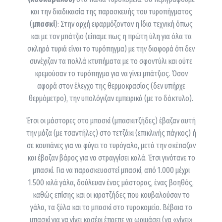
και την διαδικασία της παρασκευής του τυροπήγματος
(
μπασκί
): Στην αρχή εφαρμόζονταν η ίδια τεχνική όπως
και με τον μπάτζιο (είπαμε πως η πρώτη ύλη για όλα τα
σκληρά τυριά είναι το τυρόπηγμα) με την διαφορά ότι δεν
συνέχιζαν τα πολλά κτυπήματα με το σφοντύλι και ούτε
κρεμούσαν το τυρόπηγμα για να γίνει μπάτζιος. Όσον
αφορά στον έλεγχο της θερμοκρασίας (δεν υπήρχε
θερμόμετρο), την υπολόγιζαν εμπειρικά (με το δάκτυλο).
Έτσι οι μάστορες στο μπασκί (μπασκιτζήδες) έβαζαν αυτή
την μάζα (με τσαντήλες) στο τετζάκι (επικλινής πάγκος) ή
σε κουπάνες για να φύγει το τυρόγαλο, μετά την σκέπαζαν
και έβαζαν βάρος για να στραγγίσει καλά. Έτσι γινότανε το
μπασκί. Για να παρασκευαστεί μπασκί, από 1.000 μέχρι
1.500 κιλά γάλα, δούλευαν ένας μάστορας, ένας βοηθός,
καθώς επίσης και οι κιρατζήδες που κουβαλούσαν το
γάλα, τα ξύλα και το μπασκί στο τυροκομείο. Βέβαια το
μπασκί για να γίνει κασέρι έπρεπε να ωριμάσει (να «γίνει»