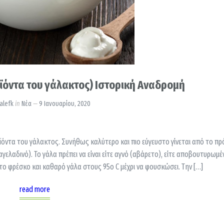
ϊόντα του γάλακτος) Ιστορική Αναδρομή
alefk
in
Νέα
9 Ιανουαρίου, 2020
οϊόντα του γάλακτος. Συνήθως καλύτερο και πιο εύγευστο γίνεται από το πρ
αγελαδινό). Το γάλα πρέπει να είναι είτε αγνό (αβάρετο), είτε αποβουτυρωμέ
το φρέσκο και καθαρό γάλα στους 95ο C μέχρι να φουσκώσει. Την […]
read more