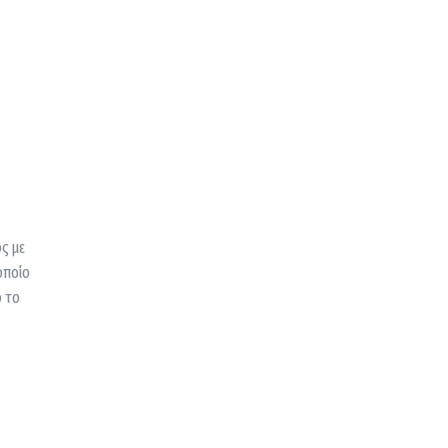
ς με
οποίο
ό το