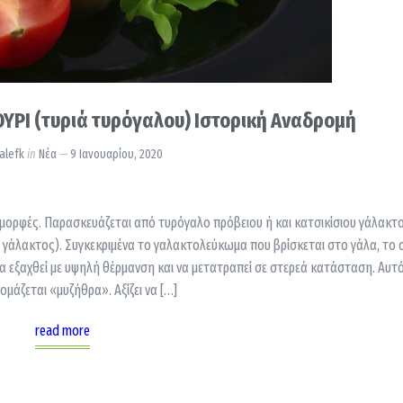
Ι (τυριά τυρόγαλου) Ιστορική Αναδρομή
alefk
in
Νέα
9 Ιανουαρίου, 2020
 μορφές. Παρασκευάζεται από τυρόγαλο πρόβειου ή και κατσικίσιου γάλακτο
άλακτος). Συγκεκριμένα το γαλακτολεύκωμα που βρίσκεται στο γάλα, το 
α εξαχθεί με υψηλή θέρμανση και να μετατραπεί σε στερεά κατάσταση. Αυτ
ομάζεται «μυζήθρα». Αξίζει να […]
read more