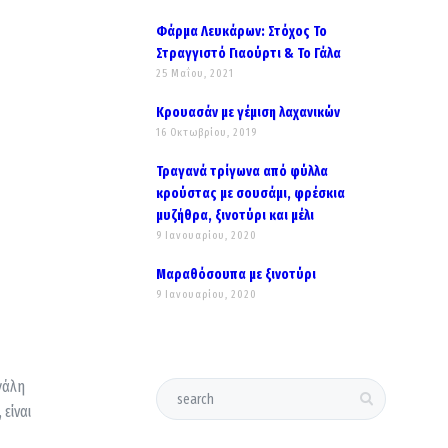
Φάρμα Λευκάρων: Στόχος Το
Στραγγιστό Γιαούρτι & Το Γάλα
25 Μαΐου, 2021
Κρουασάν με γέμιση λαχανικών
16 Οκτωβρίου, 2019
Τραγανά τρίγωνα από φύλλα
κρούστας με σουσάμι, φρέσκια
μυζήθρα, ξινοτύρι και μέλι
9 Ιανουαρίου, 2020
Μαραθόσουπα με ξινοτύρι
9 Ιανουαρίου, 2020
γάλη
είναι