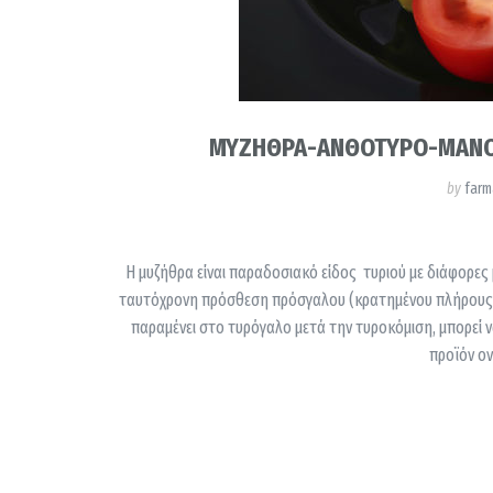
ΜΥΖΗΘΡΑ-ΑΝΘΟΤΥΡΟ-ΜΑΝΟΥΡ
by
farm
Η μυζήθρα είναι παραδοσιακό είδος τυριού με διάφορες
ταυτόχρονη πρόσθεση πρόσγαλου (κρατημένου πλήρους γ
παραμένει στο τυρόγαλο μετά την τυροκόμιση, μπορεί ν
προϊόν ον