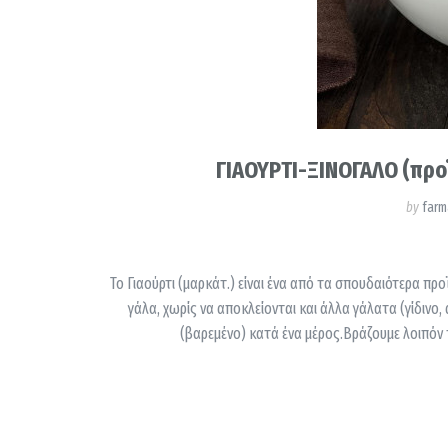
ΓΙΑΟΥΡΤΙ-ΞΙΝΟΓΑΛΟ (προ
by
farm
Το Γιαούρτι (μαρκάτ.) είναι ένα από τα σπουδαιότερα πρ
γάλα, χωρίς να αποκλείονται και άλλα γάλατα (γίδινο, 
(βαρεμένο) κατά ένα μέρος.Βράζουμε λοιπόν 