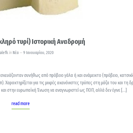
ληρό τυρί) Ιστορική Αναδρομή
alefk
in
Νέα
9 Ιανουαρίου, 2020
ρασκευάζονταν συνήθως από πρόβειο γάλα ή και ανάμεικτο (πρόβειο, κατσικίσ
. Χαρακτηρίζεται για τις μικρές ακανόνιστες τρύπες στη μάζα του και τη δρ
 και στην ευρωπαϊκή Ένωση να αναγνωριστεί ως ΠΟΠ, αλλά δεν έγινε […]
read more