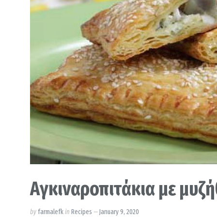
Αγκιναροπιτάκια με μυζ
by
farmalefk
in
Recipes
January 9, 2020