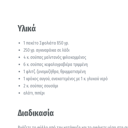
Υλικά
1 πακέτο Σφολιάτα 850 γρ.
250 γρ. αγκιναράκια σε λάδι
4 κ. σούπας μαϊντανός ψιλοκομμένος
6 κ. σούπας κεφαλογραβιέρα τριμμένη
1 φλιτζ. ξυνομυζήθρα, θρυμματισμένη
1 κρόκος αυγού, ανακατεμένος με 1 κ. γλυκού νερό
2 κ. σούπας σουσάμι
αλάτι, πιπέρι
Διαδικασία
Βγάζετε το φύλλο από την κατάψυξη και το αφήνετε μέσα στη συ