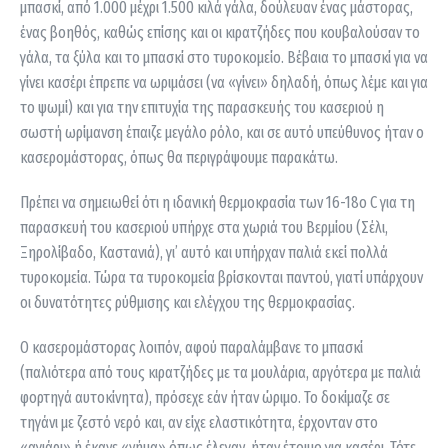
μπασκί, από 1.000 μέχρι 1.500 κιλά γάλα, δούλευαν ένας μάστορας,
ένας βοηθός, καθώς επίσης και οι κιρατζήδες που κουβαλούσαν το
γάλα, τα ξύλα και το μπασκί στο τυροκομείο. Βέβαια το μπασκί για να
γίνει κασέρι έπρεπε να ωριμάσει (να «γίνει» δηλαδή, όπως λέμε και για
το ψωμί) και για την επιτυχία της παρασκευής του κασεριού η
σωστή ωρίμανση έπαιζε μεγάλο ρόλο, και σε αυτό υπεύθυνος ήταν ο
κασερομάστορας, όπως θα περιγράψουμε παρακάτω.
Πρέπει να σημειωθεί ότι η ιδανική θερμοκρασία των 16-18ο C για τη
παρασκευή του κασεριού υπήρχε στα χωριά του Βερμίου (Σέλι,
Ξηρολίβαδο, Καστανιά), γι’ αυτό και υπήρχαν παλιά εκεί πολλά
τυροκομεία. Τώρα τα τυροκομεία βρίσκονται παντού, γιατί υπάρχουν
οι δυνατότητες ρύθμισης και ελέγχου της θερμοκρασίας.
Ο κασερομάστορας λοιπόν, αφού παραλάμβανε το μπασκί
(παλιότερα από τους κιρατζήδες με τα μουλάρια, αργότερα με παλιά
φορτηγά αυτοκίνητα), πρόσεχε εάν ήταν ώριμο. Το δοκίμαζε σε
τηγάνι με ζεστό νερό και, αν είχε ελαστικότητα, έρχονταν στο
«αγιάρι» ή έκανε «νήμα» όπως έλεγαν, ήταν έτοιμο για κασέρι. Τότε