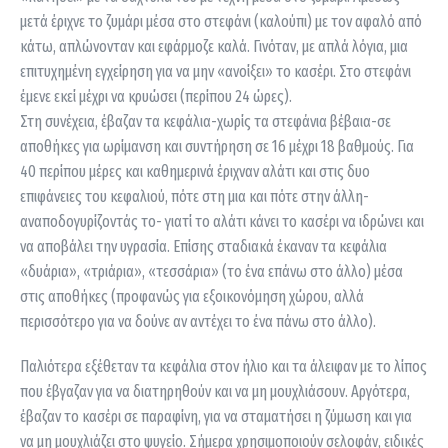
μετά έριχνε το ζυμάρι μέσα στο στεφάνι (καλούπι) με τον αφαλό από
κάτω, απλώνονταν και εφάρμοζε καλά. Γινόταν, με απλά λόγια, μια
επιτυχημένη εγχείρηση για να μην «ανοίξει» το κασέρι. Στο στεφάνι
έμενε εκεί μέχρι να κρυώσει (περίπου 24 ώρες).
Στη συνέχεια, έβαζαν τα κεφάλια-χωρίς τα στεφάνια βέβαια-σε
αποθήκες για ωρίμανση και συντήρηση σε 16 μέχρι 18 βαθμούς. Για
40 περίπου μέρες και καθημερινά έριχναν αλάτι και στις δυο
επιφάνειες του κεφαλιού, πότε στη μια και πότε στην άλλη-
αναποδογυρίζοντάς το- γιατί το αλάτι κάνει το κασέρι να ιδρώνει και
να αποβάλει την υγρασία. Επίσης σταδιακά έκαναν τα κεφάλια
«δυάρια», «τριάρια», «τεσσάρια» (το ένα επάνω στο άλλο) μέσα
στις αποθήκες (προφανώς για εξοικονόμηση χώρου, αλλά
περισσότερο για να δούνε αν αντέχει το ένα πάνω στο άλλο).
Παλιότερα εξέθεταν τα κεφάλια στον ήλιο και τα άλειφαν με το λίπος
που έβγαζαν για να διατηρηθούν και να μη μουχλιάσουν. Αργότερα,
έβαζαν το κασέρι σε παραφίνη, για να σταματήσει η ζύμωση και για
να μη μουχλιάζει στο ψυγείο. Σήμερα χρησιμοποιούν σελοφάν, ειδικές