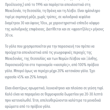
Προέλευσης) από το 1996 και παράγεται αποκλειστικά στη
Μακεδονία, τη Θεσσαλία, τη Θράκη και τη Λέσβο. Είναι ηµίσκληρο
τυρί µε συµπαγή µάζα, χωρίς τρύπες, σε κυλινδρικά κεφάλια
διαμέτρου 30 και ύψους 10εκ., µε χαρακτηριστικό επίπεδο κόψιµο
της κυλινδρικής επιφάνειας. Διατίθεται και σε «φραντζόλες» µήκους
30 εκ.
Το γάλα που χρησιµοποιείται για την παρασκευή του πρέπει να
προέρχεται αποκλειστικά από τις γεωγραφικές περιοχές της
Μακεδονίας, της Θεσσαλίας και των Νοµών Λέσβου και Ξάνθης.
Παρασκευάζεται στα τυροκομεία «κασερίες», από 100% πρόβειο
γάλα. Μπορεί όµως να περιέχει µέχρι 20% κατσικίσιο γάλα. Έχει
υγρασία 45% και 25% λιπαρά.
Είναι ιδιαιτέρως αρωµατικό, λευκοκίτρινο και πλούσιο σε γεύση τυρί.
Καλό είναι να παραµείνει σε θερµοκρασία δωµατίου για 20-30 λεπτά
πριν καταναλωθεί. Έτσι, απελευθερώνονται καλύτερα τα µοναδικά
αρώµατα από το πρόβειο γάλα.