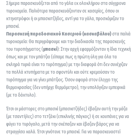
Σήμερα παρασκευάζεται από το γάλα εκ ολοκλήρου στα σύγχρονα
τυροκομεία. Παλιότερα παρασκευάζονταν σε κασερίες, όπου οι
κτηνοτρόφοι ή οι μπασκιτζήδες, αντί για το γάλα, προσκόμιζαν το
μπασκί.
Παρασκευή παραδοσιακού Κασεριού (κασκαβάλου)
στα παλιά
τυροκομεία: Θα περιγράψουμε και την διαδικασία της παρασκευής
του τυροπήγματος (
μπασκί
): Στην αρχή εφαρμόζονταν η ίδια τεχνική
όπως και με τον μπάτζιο (είπαμε πως η πρώτη ύλη για όλα τα
σκληρά τυριά είναι το τυρόπηγμα) με την διαφορά ότι δεν συνέχιζαν
τα πολλά κτυπήματα με το σφοντύλι και ούτε κρεμούσαν το
τυρόπηγμα για να γίνει μπάτζιος. Όσον αφορά στον έλεγχο της
θερμοκρασίας (δεν υπήρχε θερμόμετρο), την υπολόγιζαν εμπειρικά
(με το δάκτυλο).
Έτσι οι μάστορες στο μπασκί (μπασκιτζήδες) έβαζαν αυτή την μάζα
(με τσαντήλες) στο τετζάκι (επικλινής πάγκος) ή σε κουπάνες για να
φύγει το τυρόγαλο, μετά την σκέπαζαν και έβαζαν βάρος για να
στραγγίσει καλά. Έτσι γινότανε το μπασκί. Για να παρασκευαστεί