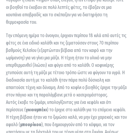
οι βοηθοί το έκοβαν σε πολύ λεπτές φέτες, το έβαζαν σε μια
κουπάνα αποβραδίς και το σκέπαζαν για να διατηρήσει τη
θερμοκρασία του.
Την επόμενη ημέρα το άνοιγαν, έριχναν περίπου 18 κιλά από αυτές τις
φέτες σε ένα ειδικό καλάθι και τις ζεματούσαν στους 70 περίπου
βαθμούς Κελσίου (εξαρτώνταν βέβαια από τον καιρό και την
ωρίμανση) για να γίνει μια μάζα. Η τέχνη ήταν το υλικό να μην
υπερθερμανθεί (λιώσει) και φύγει από το καλάθι. Ο κοφινιέρης
χτυπούσε αυτή τη μάζα με τέτοιο τρόπο ώστε να φύγουν τα υγρά. Η
διαδικασία αυτή με το καλάθι ήταν πάρα πολύ δύσκολη και
απαιτούσε τέχνη και δύναμη. Από το κοφίνι ο βοηθός έριχνε την μάζα
στον πάγκο και τη παραλάμβανε μετά ο κασερομάστορας.
Αυτός έκοβε το ζυμάρι, υπολογίζοντας για ένα κεφάλι και ότι
περίσσευε (
γκιουμπέκι
) το έριχνε στο καλάθι για το επόμενο κεφάλι.
Η τέχνη βέβαια ήταν να το ζυμώσει καλά, να μην έχει χαρακιές και τον
αφαλό (
μπουρίκου
), που δημιουργούν από το κόψιμο, να τον
«πατήσει» με τα δάχτυλά του με τέχνη μέσα στο ζυμάρι. Αμέσως