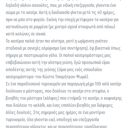
δηλαδή νάιλον σακούλες, που, με ειδική επεξεργασία, γίνονται ένα
σώμα με το κασέρι. Αυτή η διαδικασία γίνεται μετά τις 40 ημέρες,
πριν να μπει στο ψυγείο. Εκείνη την εποχή μετέφεραν τα κασέρια για
κατανάλωση σε ραμμένα (με χοντρό σχοινί σταυρωτά από πάνω)
κατά κολώνες σε σακιά.
Τα κασέρια παλιά ήταν πιο νόστιμα, γιατί η ωρίμανση γινόταν
σταδιακά με συνεχές αλμύρισμα (για συντήρηση), όχι βιαστικά όπως
σήμερα με παστεριωμένο γάλα. Οι παλιοί κασερομάστορες μας
επιβεβαιώνουν αυτή την νόστιμη γεύση. Εγώ προσωπικά είμαι
αποδέκτης αυτής της γεύσης (είμαι γιος ενός σπουδαίου
κασερομάστορα-του Κώστα Τσιαμήτρου-Ψωμά).
Σε ένα παραδοσιακό τυροκομείο για παραγωγή μέχρι 100 κιλά κασέρι
δούλευαν ο μάστορας, που δούλευε το κασέρι στο στεφάνι, ο
βοηθός του μάστορα (κάλφας) που ετοίμαζε το κασέρι, ο κοφινιέρης
που δούλευε το καλάθι, και ένας επιπλέον βοηθός για διάφορες
άλλες δουλειές. Στις σημερινές μας ημέρες σε ένα μοντέρνο
τυροκομείο, όλα γίνονται εκεί, υποδοχή και επεξεργασία
περισσότερου γάλακτος και με περισσότερους εργαζόμενους.